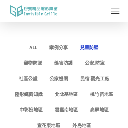
Skip
to
content
ALL
案例分享
兒童防墜
寵物防墜
鴿害防護
公安.防盜
社區公設
公家機關
民宿.觀光工廠
隱形鐵窗知識
北北基地區
桃竹苗地區
中彰投地區
雲嘉南地區
高屏地區
宜花東地區
外島地區