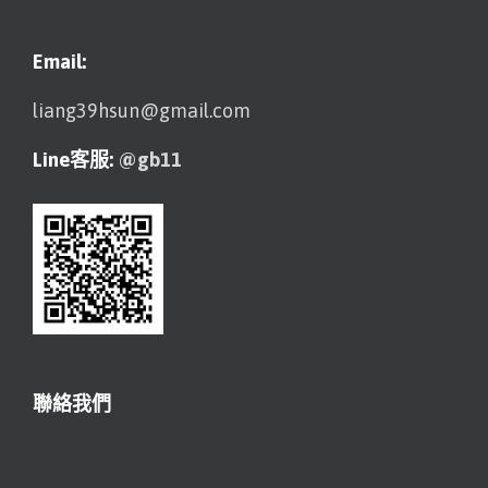
Email:
liang39hsun@gmail.com
Line客服:
@gb11
聯絡我們