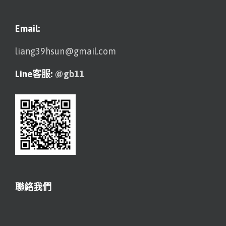
Email:
liang39hsun@gmail.com
Line客服:
@gb11
聯絡我們