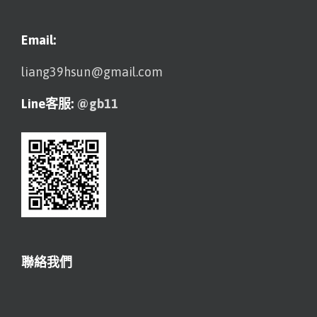
Email:
liang39hsun@gmail.com
Line客服:
@gb11
聯絡我們