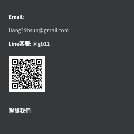
Email:
liang39hsun@gmail.com
Line客服:
@gb11
聯絡我們