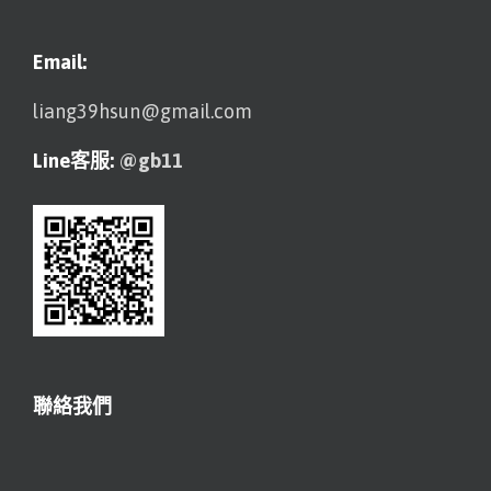
Email:
liang39hsun@gmail.com
Line客服:
@gb11
聯絡我們