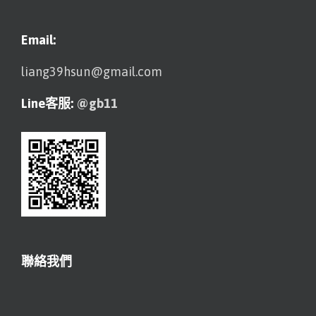
Email:
liang39hsun@gmail.com
Line客服:
@gb11
聯絡我們