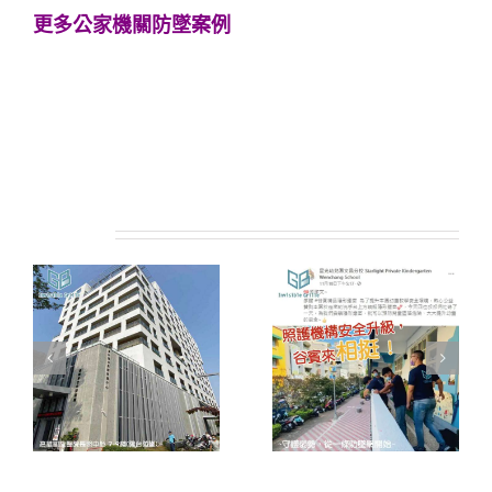
更多公家機關防墜案例
#新南國民小學 #校園安全 #防墜設施 #欄杆高度
法規 #欄杆間距 #欄杆規範
相關專案: