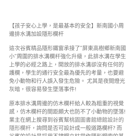
【孩子安心上學，是最基本的安全】新南國小周
邊排水溝加設隱形欄杆
這次谷賓精品隱形鐵窗承接了”屏東高樹鄉新南國
小”周圍的排水溝欄杆強化升級，此排水溝在學生
上學的必經之路上，開放的排水溝卻沒有任何的
護欄，學生的通行安全最為優先的考量，也要避
免小動物和行人誤入發生危險。 尤其是夜間燈光
灰暗，很容易發生墜落事件!
原本排水溝周邊的仿木欄杆給人較為粗重的視覺
感，仿木欄杆的間距頗大也防不了小動物的墜落!
業主在網上搜尋到谷賓幫
桃園圖書館總館設計的
隱形欄杆
，詢問是否可設計成一般道路欄杆? 而