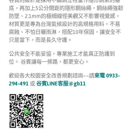
谷賓的設計是採用不鏽鋼立柱當作隱形鋼索的基
底，再加上5公分間距的隱形鋼絲繩，鋼絲繩強韌
防墜、2.1mm的極細線徑美觀又不影響視覺感，
材質更是專為台灣氣候設計的高規格用料，不易
腐蝕、不怕日曬雨淋，搭配10年保固，讓安全不
只是當下，而是長久守護。
公共安全不能妥協，專業施工才能真正防護到
位。 谷賓讓每一條路，都更安心。
歡迎各大校園安全改善規劃諮詢~~請
來電 0933-
294-491
或
谷賓LINE客服@gb11