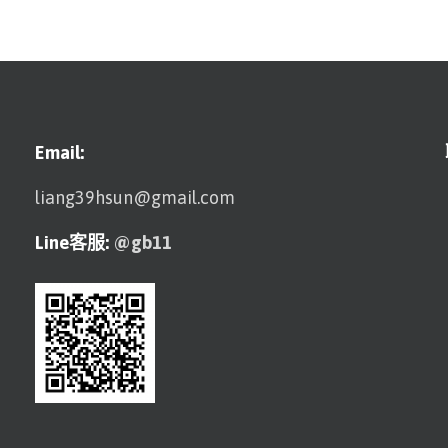
Email:
liang39hsun@gmail.com
Line客服:
@gb11