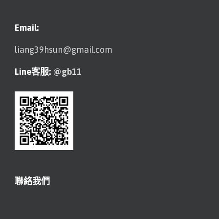
Email:
liang39hsun@gmail.com
Line客服:
@gb11
聯絡我們