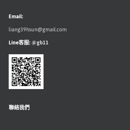
Email:
liang39hsun@gmail.com
Line客服:
@gb11
聯絡我們