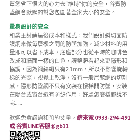
幫您省下很大的心力去”維持”你的安全，谷賓防
墜網會默默的幫您包圍著全家大小的安全。
量身設計的安全
和業主討論過後成本和樣式，我們設計斜切面防
護網來做每層樓之間的防墜加強，減少材料的用
量即可以省下成本，底座部分也從平時的咖啡色
改成和牆面一樣的白色，讓整體看起來更隱形和
協調，因為鋼絲繩只有2.1mm，所以不影響旋轉
梯的光照，視覺上乾淨，沒有一般尼龍網的切割
感，隱形防墜網不只有安裝在樓梯間防墜，安裝
在陽台或窗台還有防鴿作用，好處怎麼樣都說不
完……
歡迎免費諮詢和預約丈量，
請
來電 0933-294-491
或
谷賓LINE客服@gb11