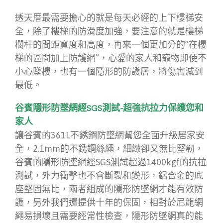
透天厝最需要擔心的就是每天必經的上下樓梯安
全，除了樓梯的防滑度加強，要注意的就是樓梯
欄杆的間距寬度和高度，再來一個更加分的”在樓
梯的區間加上防護網”，心愛的家人和寵物即使不
小心墜樓，也有一個隱形的防護層，將傷害減到
最低。
谷賓隱形防墜網經SGS測試-超強抗拉力保護您和
家人
讓谷賓的361L不銹鋼防墜網幫您全面升級居家安
全，2.1mm的不銹鋼絲繩，細緻卻又無比堅韌，
谷賓的隱形防墜網經SGS測試超過1400kgf的抗拉
測試，外力衝擊也不會斷裂和變形，鋁合金的底
座堅固無比，兩者組成的隱形防墜網才能有效防
護，另外我們還提供十年的保固，相對於尼龍網
繩易損壞且需要經常性檢查，隱形防墜網真的能