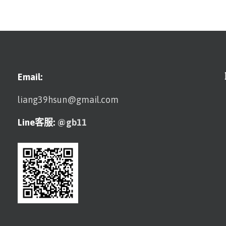
Email:
liang39hsun@gmail.com
Line客服:
@gb11