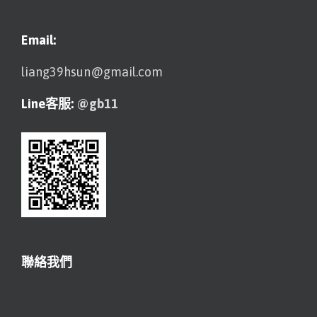
Email:
liang39hsun@gmail.com
Line客服:
@gb11
聯絡我們