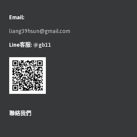
Email:
liang39hsun@gmail.com
Line客服:
@gb11
聯絡我們