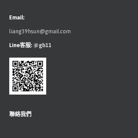
Email:
liang39hsun@gmail.com
Line客服:
@gb11
聯絡我們