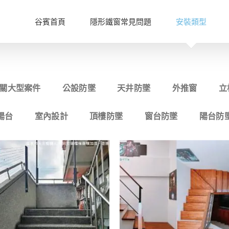
谷賓首頁
隱形鐵窗常見問題
安裝類型
關大型案件
公設防墜
天井防墜
外推窗
立
陽台
室內設計
頂樓防墜
窗台防墜
陽台防