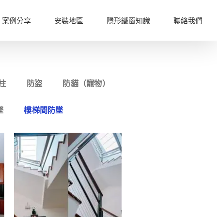
案例分享
安裝地區
隱形鐵窗知識
聯絡我們
柱
防盜
防貓（寵物）
墜
樓梯間防墜