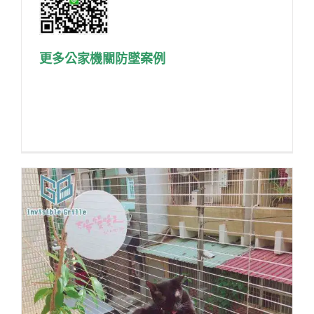
更多公家機關防墜案例
#防墜設施 #校園安全 #反霸凌 #欄杆加高
#樓梯安全 #逃生梯防護