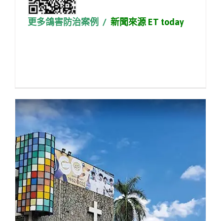
更多鴿害防治案例
/
新聞來源 ET today
#電線短路起火 #鳥築巢 #乾燥火災 #鴿害
#鳥類寄生蟲 #鴿子大便清潔 #校園安全