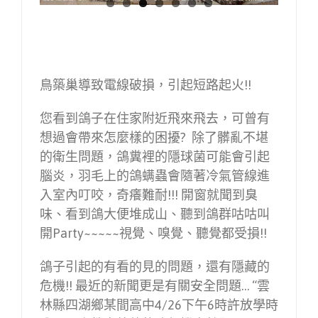
鳥築巢導致電線破損，引起短路起火!!
您看到鴿子在住家附近飛來飛去，可曾有
想過會帶來怎麼樣的困擾? 除了髒亂不堪
的衛生問題，鴿糞裡的隱球菌可能會引起
腦炎，羽毛上的鴿螨蟲會隨著冷氣管線進
入室內叮咬，奇癢難耐!!! 開窗就聞到臭
味、看到鴿大便堆成山、聽到鴿群咕咕叫
開Party~~~~~視覺、嗅覺、聽覺都受損!!
鴿子引起的有看的見的問題，還有隱藏的
危機!! 最近的新聞更是有關安全問題… “雲
林縣四湖鄉某間高中4/26下午6時許放學時