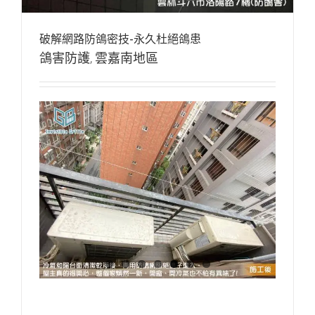
破解網路防鴿密技-永久杜絕鴿患
鴿害防護
,
雲嘉南地區