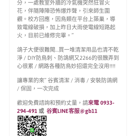
分，一處教室外牆的冷氣機突然狂冒火
花，伴隨陣陣恐怖爆炸聲，引來師生圍
觀。校方回應，因鳥類在平台上築巢，導
致電線破損，加上昨日大雨使電線短路起
火，目前已維修完畢。”
鴿子大便很難聞…買一堆清潔用品也清不乾
淨 / DIY防鳥刺、防鴿網又2266的很醜弄到
心很累 / 網路各種防鳥妙招還完全沒用!!!!
讓專業的來” 谷賓清潔 / 消毒 / 安裝防鴿網
/ 保固，一次完成
歡迎免費諮詢和預約丈量，請
來電 0933-
294-491
或
谷賓LINE客服@gb11