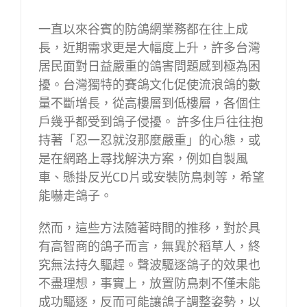
一直以來谷賓的防鴿網業務都在往上成
長，近期需求更是大幅度上升，許多台灣
居民面對日益嚴重的鴿害問題感到極為困
擾。台灣獨特的賽鴿文化促使流浪鴿的數
量不斷增長，從高樓層到低樓層，各個住
戶幾乎都受到鴿子侵擾。 許多住戶往往抱
持著「忍一忍就沒那麼嚴重」的心態，或
是在網路上尋找解決方案，例如自製風
車、懸掛反光CD片或安裝防鳥刺等，希望
能嚇走鴿子。
然而，這些方法隨著時間的推移，對於具
有高智商的鴿子而言，無異於稻草人，終
究無法持久驅趕。聲波驅逐鴿子的效果也
不盡理想，事實上，放置防鳥刺不僅未能
成功驅逐，反而可能讓鴿子調整姿勢，以