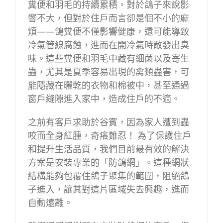
糞便和羽毛的持續累積，對於鴿子來說影
響不大，但對於住戶而言卻是個不小的麻
煩——鴿糞便不僅影響健康，還可能導致
冷氣管線腐蝕，進而在開冷氣時散發出臭
味。這些糞便和羽毛中藏有細菌以及寄生
蟲，尤其是夏季容易出現的禽類蟲害，可
能隱藏在曬乾的衣物和棉被中，甚至通過
窗戶縫隙進入家中，造成住戶的不適。
之前有客戶求助於谷賓，因為家人遭到蟲
咬而全身紅腫，奇癢難忍！ 為了保護住戶
和提升生活品質，我們目前最有效的解決
方案是安裝專業的「防鴿網」。這種網狀
結構能夠包覆住鴿子聚集的範圍，阻絕鴿
子進入，讓其對這片區域失去興趣，進而
自動遠離。