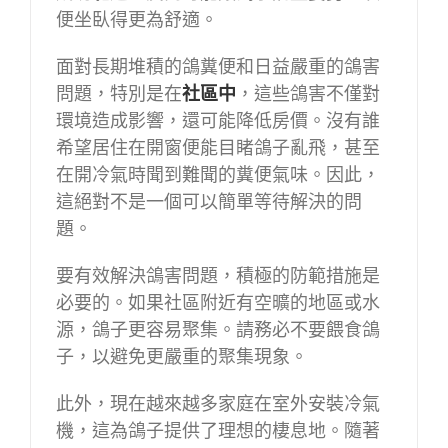
便坐臥得更為舒適。
面對長期堆積的鴿糞便和日益嚴重的鴿害
問題，特別是在
社區中
，這些鴿害不僅對
環境造成影響，還可能降低房價。沒有誰
希望居住在開窗便能目睹鴿子亂飛，甚至
在開冷氣時聞到難聞的糞便氣味。因此，
這絕對不是一個可以簡單等待解決的問
題。
要有效解決鴿害問題，積極的防範措施是
必要的。如果社區附近有空曠的地區或水
源，鴿子更容易聚集。請務必不要餵食鴿
子，以避免更嚴重的聚集現象。
此外，現在越來越多家庭在室外安裝冷氣
機，這為鴿子提供了理想的棲息地。隨著