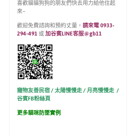
喜歡貓貓狗狗的朋友們快去用力給他住起
來~
歡迎免費諮詢和預約丈量，
請
來電 0933-
294-491
或
加谷賓LINE客服@gb11
寵物友善民宿
/
太陽慢慢走
/
月亮慢慢走 /
谷賓FB粉絲
頁
更多貓咪防墜實例
#救援貓狗 #寵物中途 #寵物領養 #寵物民
宿 #貓管家 #寵物安全網推薦 #谷賓