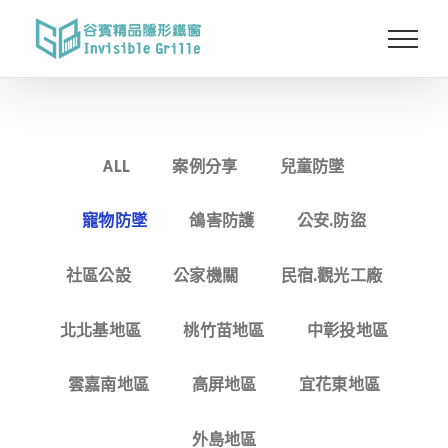
Skip
to
content
ALL
案例分享
兒童防墜
寵物防墜
鴿害防護
公安.防盜
社區公設
公家機關
民宿.觀光工廠
北北基地區
桃竹苗地區
中彰投地區
雲嘉南地區
高屏地區
宜花東地區
外島地區